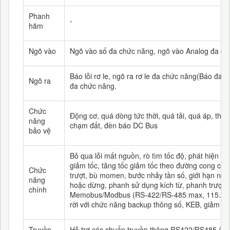
Phanh
-
hãm
Ngõ vào
Ngõ vào số đa chức năng, ngõ vào Analog đa c
Báo lỗi rơ le, ngõ ra rơ le đa chức năng(Báo đan
Ngõ ra
đa chức năng.
Chức
Động cơ, quá dòng tức thời, quá tải, quá áp, thấp
năng
chạm đất, đèn báo DC Bus
bảo vệ
Bỏ qua lỗi mất nguồn, rò tìm tốc độ, phát hiện 
giảm tốc, tăng tốc giảm tốc theo đường cong chữ S
Chức
trượt, bù momen, bước nhảy tần số, giới hạn ng
năng
hoặc dừng, phanh sử dụng kích từ, phanh trượt, đ
chính
Memobus/Modbus (RS-422/RS-485 max, 115.2 kbps
rời với chức năng backup thông số, KEB, giảm tố
Truyền
Hỗ trợ các chuẩn truyền thông RS422/RS485 (m