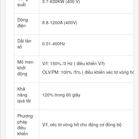
3.7-630KW (400 V)
suất
Dòng
8.8-1200A (400V)
điện
Dải tần
0.01-400Hz
số
Mô men
V/f: 150% /3 Hz ( điều khiển V/f)
khởi
OLV/PM: 100% /5% ( điều khiển véc tơ vòng hở)
động
Khả
năng
120% trong 60 giây
quá tải
Phương
pháp
V/f, véc tơ vòng hở cho động cơ đồng bộ
điều
khiển