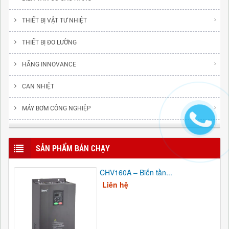
THIẾT BỊ VẬT TƯ NHIỆT
THIẾT BỊ ĐO LƯỜNG
HÃNG INNOVANCE
CAN NHIỆT
MÁY BƠM CÔNG NGHIỆP
SẢN PHẨM BÁN CHẠY
CHV160A – Biến tần...
Liên hệ