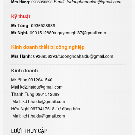
Email: tudonghoahaidu@gmail.com
Mrs Hằng
: 0936956393
Kỹ thuật
Mr Tùng
- 0936528936
Mr Nghi
- 0901512889/nguyennghi87@gmail.com
Kinh doanh thiết bị công nghiệp
Mrs Hạnh
: 0936956393/tudonghoahaidu@gmail.com
Kinh doanh
Mr Phúc 0912641540
Mail kd2.haidu@gmail.com
Thanh Tùng:0901512889
Mail: kd1.haidu@gmail.com
Hữu Nghị:0979417618-Tự động hóa
Mail: kd1.haidu@gmail.com
LƯỢT TRUY CẬP