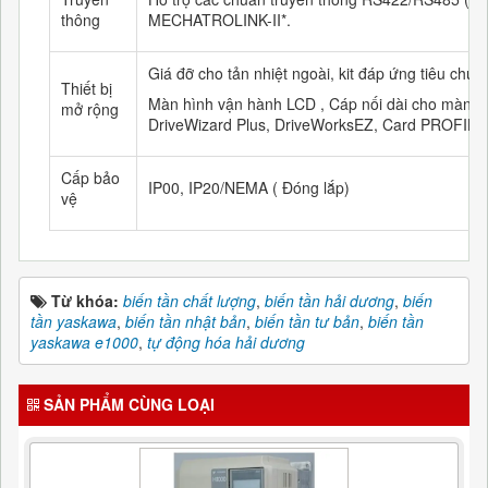
thông
MECHATROLINK-II*.
Giá đỡ cho tản nhiệt ngoài, kit đáp ứng tiêu chu
Thiết bị
Màn hình vận hành LCD , Cáp nối dài cho màn hì
mở rộng
DriveWizard Plus, DriveWorksEZ, Card PROFIB
Cấp bảo
IP00, IP20/NEMA ( Đóng lắp)
vệ
Từ khóa:
biến tần chất lượng
,
biến tần hải dương
,
biến
tần yaskawa
,
biến tần nhật bản
,
biến tần tư bản
,
biến tần
yaskawa e1000
,
tự động hóa hải dương
SẢN PHẨM CÙNG LOẠI