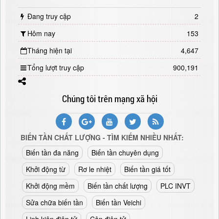
Đang truy cập
2
Hôm nay
153
Tháng hiện tại
4,647
Tổng lượt truy cập
900,191
Chúng tôi trên mạng xã hội
BIẾN TẦN CHẤT LƯỢNG - TÌM KIẾM NHIỀU NHẤT:
Biến tần đa năng
Biến tần chuyên dụng
Khởi động từ
Rơ le nhiệt
Biến tần giá tốt
Khởi động mềm
Biến tần chất lượng
PLC INVT
Sửa chữa biến tần
Biến tần Veichi
Linh kiện điện tử
Cân điện tử