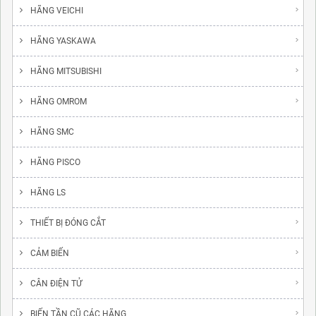
HÃNG VEICHI
HÃNG YASKAWA
HÃNG MITSUBISHI
HÃNG OMROM
HÃNG SMC
HÃNG PISCO
HÃNG LS
THIẾT BỊ ĐÓNG CẮT
CẢM BIẾN
CÂN ĐIỆN TỬ
BIẾN TẦN CŨ CÁC HÃNG