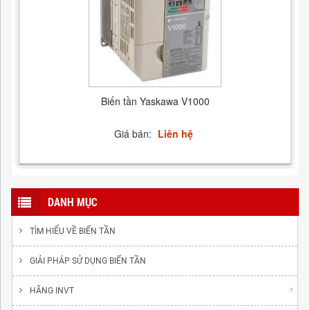
Biến tần Yaskawa V1000
Giá bán:
Liên hệ
DANH MỤC
TÌM HIỂU VỀ BIẾN TẦN
GIẢI PHÁP SỬ DỤNG BIẾN TẦN
HÃNG INVT