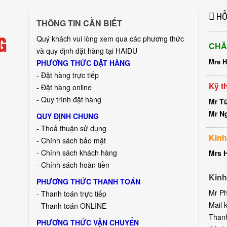
HỖ
THÔNG TIN CẦN BIẾT
Quý khách vui lòng xem qua các phương thức
CHĂ
và quy định đặt hàng tại HAIDU
Mrs 
PHƯƠNG THỨC ĐẶT HÀNG
-
Đặt hàng trực tiếp
Kỹ t
- Đặt hàng online
- Quy trình đặt hàng
Mr T
Mr N
QUY ĐỊNH CHUNG
- Thoả thuận sử dụng
Kinh
- Chính sách bảo mật
- Chính sách khách hàng
Mrs 
- Chính sách hoàn tiền
Kinh
PHƯƠNG THỨC THANH TOÁN
Mr P
- Thanh toán trực tiếp
Mail 
- Thanh toán ONLINE
Than
PHƯƠNG THỨC VẬN CHUYỂN