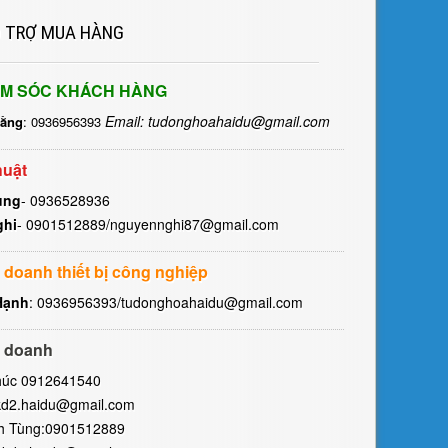
 TRỢ MUA HÀNG
M SÓC KHÁCH HÀNG
Email: tudonghoahaidu@gmail.com
Hằng
: 0936956393
huật
ùng
- 0936528936
ghi
- 0901512889/nguyennghi87@gmail.com
 doanh thiết bị công nghiệp
Hạnh
: 0936956393/tudonghoahaidu@gmail.com
 doanh
húc 0912641540
kd2.haidu@gmail.com
h Tùng:0901512889