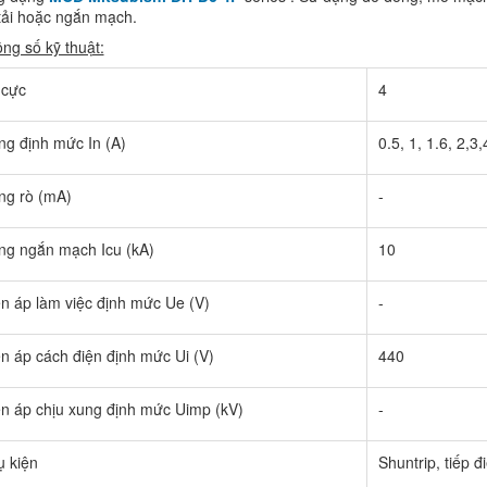
tải hoặc ngắn mạch.
ng số kỹ thuật:
 cực
4
g định mức In (A)
0.5, 1, 1.6, 2,
ng rò (mA)
-
ng ngắn mạch Icu (kA)
10
n áp làm việc định mức Ue (V)
-
n áp cách điện định mức Ui (V)
440
n áp chịu xung định mức Uimp (kV)
-
ụ kiện
Shuntrip, tiếp 