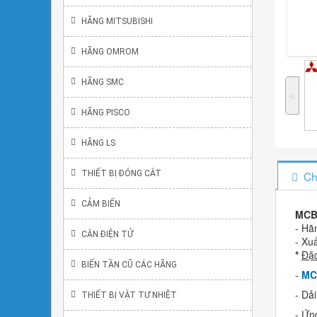
HÃNG MITSUBISHI
HÃNG OMROM
HÃNG SMC
˂
HÃNG PISCO
HÃNG LS
Ch
THIẾT BỊ ĐÓNG CẮT
CẢM BIẾN
MCB 
- Hã
CÂN ĐIỆN TỬ
- Xu
*
Đặc
BIẾN TẦN CŨ CÁC HÃNG
-
MCB
- Dả
THIẾT BỊ VẬT TƯ NHIỆT
- Ứn