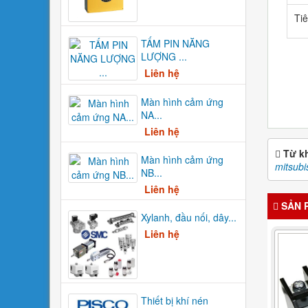
Ti
TẤM PIN NĂNG
LƯỢNG ...
Liên hệ
Màn hình cảm ứng
NA...
Liên hệ
Từ k
Màn hình cảm ứng
mitsubi
NB...
Liên hệ
SẢN 
Xylanh, đầu nối, dây...
Liên hệ
Thiết bị khí nén