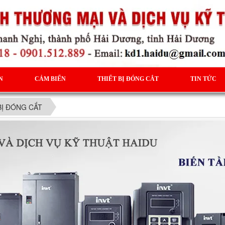
N
CẢM BIẾN
THIẾT BỊ ĐÓNG CẮT
TIN TỨC
BỊ ĐÓNG CẮT