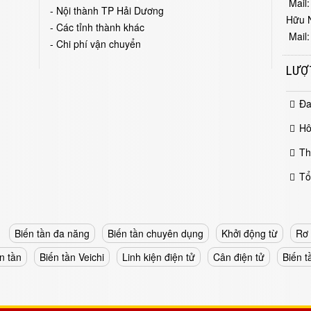
Mail:
- Nội thành TP Hải Dương
Hữu 
- Các tỉnh thành khác
Mail:
- Chi phí vận chuyển
LƯỢ
Đa
Hô
Th
Tổ
Biến tần đa năng
Biến tần chuyên dụng
Khởi động từ
Rơ 
n tần
Biến tần Veichi
Linh kiện điện tử
Cân điện tử
Biến 