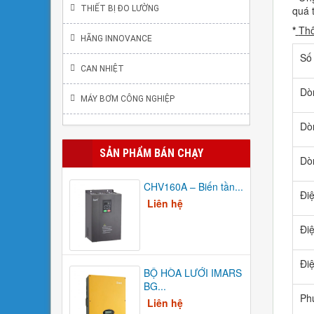
quá 
THIẾT BỊ ĐO LƯỜNG
*
Thô
HÃNG INNOVANCE
Số
CAN NHIỆT
Dòn
MÁY BƠM CÔNG NGHIỆP
Dò
SẢN PHẨM BÁN CHẠY
Dò
CHV160A – Biến tần...
Điệ
Liên hệ
Điệ
Điệ
BỘ HÒA LƯỚI IMARS
BG...
Ph
Liên hệ