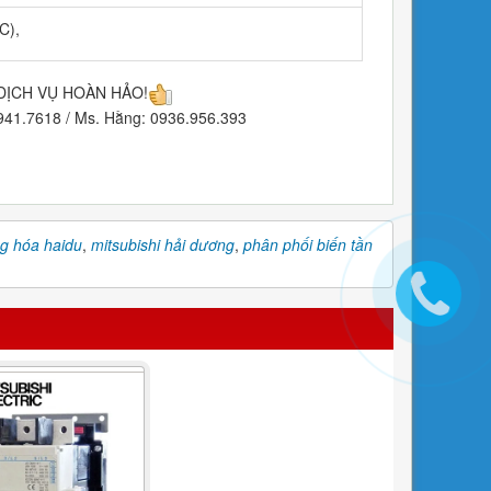
C),
DỊCH VỤ HOÀN HẢO!
1.7618 / Ms. Hằng: 0936.956.393
g hóa haidu
,
mitsubishi hải dương
,
phân phối biến tần