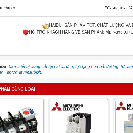
êu chuẩn
IEC-60898-1 (A
HAIDU- SẢN PHẨM TỐT, CHẤT LƯỢNG VÀ 
HỖ TRỢ KHÁCH HÀNG VỀ SẢN PHẨM: Mr. Nghị: 097.94
hóa:
bán thiết bị đóng cắt tại hải dương
,
tự động hóa hải dương
,
tự độn
shi
,
aptomat mitsubishi
PHẨM CÙNG LOẠI