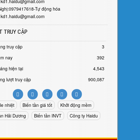
 kd1.haidu@gmail.com
Nghị:0979417618-Tự động hóa
 kd1.haidu@gmail.com
T TRUY CẬP
ng truy cập
3
m nay
392
áng hiện tại
4,543
ng lượt truy cập
900,087
le nhiệt
Biến tần giá tốt
Khởi động mềm
tần Hải Dương
Biến tần INVT
Công ty Haidu