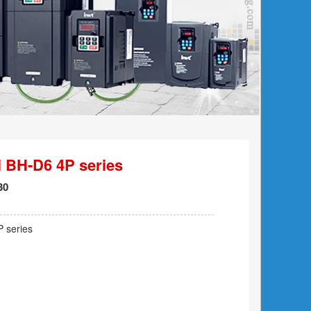
 BH-D6 4P series
30
P series