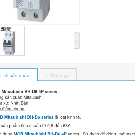
˃
i tiết sản phẩm
Đánh giá
Mitsubishi BH-D6 4P series
ng sản xuất: Mitsubishi
ất xứ: Nhật Bản
 điểm chung:
 Mitsubishi BH-D6 series
là loại kinh tế.
i sản phẩm tiêu chuẩn từ 0.5 đến 63A.
g dụng
MCB Mitsubishi BH-D6
4P
series
: Sử dụng để đóng, mở mạch