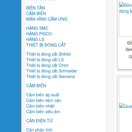
BIẾN TẦN
CẢM BIẾN
MÀN HÌNH CẢM ỨNG
HÃNG SMC
HÃNG PISCO
HÃNG LS
Đồ
THIẾT BỊ ĐÓNG CẮT
Se
Thiêt bị đóng cắt Shihlin
G
Thiết bị đóng cắt LS
Thiết bị đóng cắt Chint
Thiết bị đóng cắt Schneider
Thiết bị đóng cắt Siemens
CẢM BIẾN
Cảm biến áp suất
Cảm biến tiệm cận
Cảm biến nhiệt
Cảm biến siêu âm
CÂN ĐIỆN TỬ
Cân phân tích