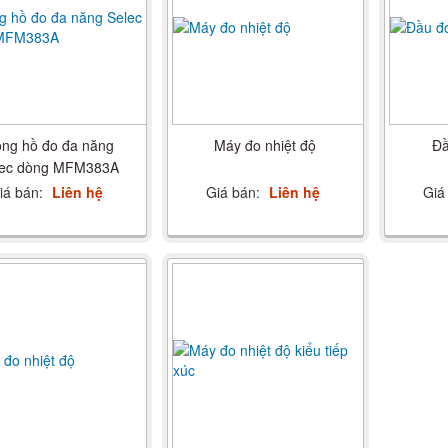
ng hồ đo đa năng
Máy đo nhiệt độ
Đầ
lec dòng MFM383A
iá bán:
Liên hệ
Giá bán:
Liên hệ
Giá