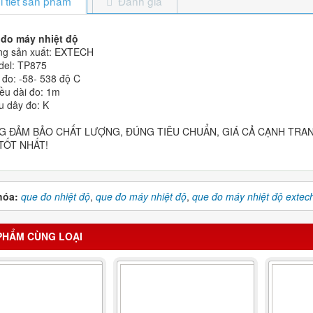
i tiết sản phẩm
Đánh giá
đo máy nhiệt độ
ng sản xuất: EXTECH
del: TP875
i đo: -58- 538 độ C
iều dài đo: 1m
ểu dây đo: K
G ĐẢM BẢO CHẤT LƯỢNG, ĐÚNG TIÊU CHUẨN, GIÁ CẢ CẠNH TRANH
TỐT NHẤT!
hóa:
que đo nhiệt độ
,
que đo máy nhiệt độ
,
que đo máy nhiệt độ extec
PHẨM CÙNG LOẠI