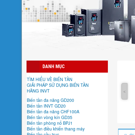
DANH MỤC
TÌM HIỂU VỀ BIẾN TẦN
GIẢI PHÁP SỬ DỤNG BIẾN TẦN
HÃNG INVT
˂
Biến tần đa năng GD200
Biến tần INVT GD20
Biến tần đa năng CHF100A
Biến tần vòng kín GD35
Biến tần phòng nổ BPJ1
Biến tần điều khiển thang máy
Biến tần cầu trục