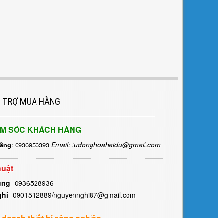
 TRỢ MUA HÀNG
M SÓC KHÁCH HÀNG
Email: tudonghoahaidu@gmail.com
Hằng
: 0936956393
huật
ùng
- 0936528936
ghi
- 0901512889/nguyennghi87@gmail.com
 doanh thiết bị công nghiệp