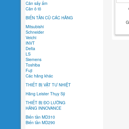
Cân sấy ẩm
Cân ô tô
BIẾN TẦN CŨ CÁC HÃNG
G
Mitsubishi
Schneider
Veichi
INVT
Delta
LS
Siemens
Toshiba
Fuji
Các hãng khác
THIẾT BỊ VẬT TƯ NHIỆT
Hãng Leister Thụy Sỹ
THIẾT BỊ ĐO LƯỜNG
HÃNG INNOVANCE
Biến tần MD310
Biến tần MD290