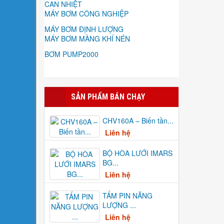
CAN NHIỆT
MÁY BƠM CÔNG NGHIỆP
MÁY BƠM ĐỊNH LƯỢNG
MÁY BƠM MÀNG KHÍ NÉN
BƠM PUMP2000
SẢN PHẨM BÁN CHẠY
CHV160A – Biến tần...
Liên hệ
BỘ HÒA LƯỚI IMARS
BG...
Liên hệ
TẤM PIN NĂNG
LƯỢNG ...
Liên hệ