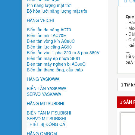
Ch
Pin năng lượng mặt trời
Bộ hòa lưới năng lượng mặt trời
Que 
HÃNG VEICHI
- Hã
- Mo
Biến tần đa năng AC70
- Dả
Biến tần mini AC70E
- Ch
Biến tần vòng kín AC80C
- Ki
Biến tần lực căng AC90
....
Biến tần vào 1 pha 220 ra 3 pha 380V
HÀN
Biến tần máy ép nhựa SF81
GIÁ 
Biến tần máy nghiền bi AC60Q
Biến tần thang lồng, cẩu tháp
HÃNG YASKAWA
Từ k
BIẾN TẦN YASKAWA
SERVO YASKAWA
SẢN 
HÃNG MITSUBISHI
BIẾN TẦN MITSUBISHI
SERVO MITSUBISHI
THIẾT BỊ ĐÓNG CẮT
HÃNG OMROM