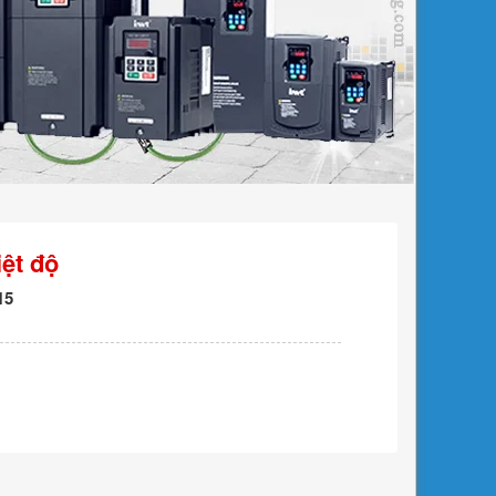
ệt độ
15