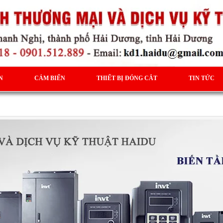
N
CẢM BIẾN
THIẾT BỊ ĐÓNG CẮT
TIN TỨC