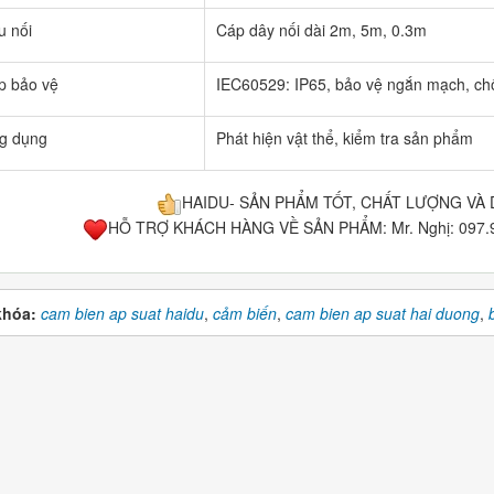
u nối
Cáp dây nối dài 2m, 5m, 0.3m
p bảo vệ
​IEC60529: IP65, bảo vệ ngắn mạch, ch
g dụng
Phát hiện vật thể, kiểm tra sản phẩm
HAIDU- SẢN PHẨM TỐT, CHẤT LƯỢNG VÀ 
HỖ TRỢ KHÁCH HÀNG VỀ SẢN PHẨM: Mr. Nghị: 097.94
khóa:
cam bien ap suat haidu
,
cảm biến
,
cam bien ap suat hai duong
,