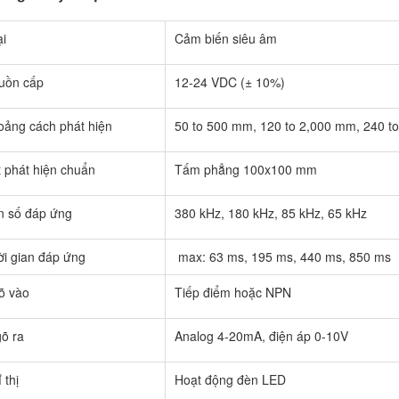
i
Cảm biến siêu âm
uồn cấp
12-24 VDC (± 10%)
oảng cách phát hiện
​50 to 500 mm, 120 to 2,000 mm, 240 to
t phát hiện chuẩn
Tấm phẳng 100x100 mm
n số đáp ứng
​380 kHz, 180 kHz, 85 kHz, 65 kHz​​​
i gian đáp ứng
max: 63 ms, 195 ms, 440 ms, 850 ms​​
õ vào
Tiếp điểm hoặc NPN
õ ra
Analog 4-20mA, điện áp 0-10V
 thị
Hoạt động đèn LED