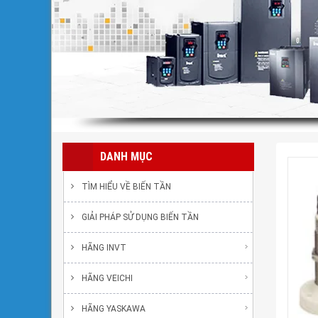
DANH MỤC
TÌM HIỂU VỀ BIẾN TẦN
GIẢI PHÁP SỬ DỤNG BIẾN TẦN
HÃNG INVT
HÃNG VEICHI
HÃNG YASKAWA