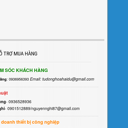
Ỗ TRỢ MUA HÀNG
M SÓC KHÁCH HÀNG
Email: tudonghoahaidu@gmail.com
Hằng
: 0936956393
huật
ùng
- 0936528936
ghi
- 0901512889/nguyennghi87@gmail.com
 doanh thiết bị công nghiệp