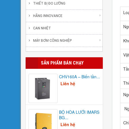
THIẾT BỊ ĐO LƯỜNG
Loạ
HÃNG INNOVANCE
Ng
CAN NHIỆT
Kh
MÁY BƠM CÔNG NGHIỆP
Vậ
SẢN PHẨM BÁN CHẠY
Tầ
CHV160A – Biến tần...
Thờ
Liên hệ
Ng
Ng
BỘ HÒA LƯỚI IMARS
BG...
Chỉ
Liên hệ