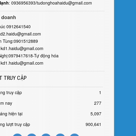
Hạnh
: 0936956393/tudonghoahaidu@gmail.com
 doanh
húc 0912641540
kd2.haidu@gmail.com
h Tùng:0901512889
 kd1.haidu@gmail.com
Nghị:0979417618-Tự động hóa
 kd1.haidu@gmail.com
T TRUY CẬP
ng truy cập
1
m nay
277
áng hiện tại
5,097
ng lượt truy cập
900,641