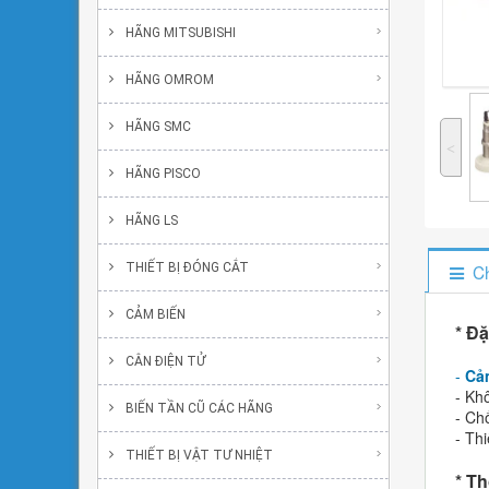
HÃNG MITSUBISHI
HÃNG OMROM
HÃNG SMC
˂
HÃNG PISCO
HÃNG LS
Ch
THIẾT BỊ ĐÓNG CẮT
CẢM BIẾN
* ​
CÂN ĐIỆN TỬ
-
Cả
- Kh
BIẾN TẦN CŨ CÁC HÃNG
- Ch
- Th
THIẾT BỊ VẬT TƯ NHIỆT
* Th