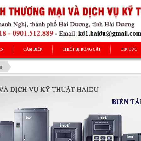
ẦN
CẢM BIẾN
THIẾT BỊ ĐÓNG CẮT
TIN TỨC
m