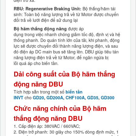
điện trở xả.
RBU
: Regenerative Braking
Unit:
Bộ thắng/hãm tái
sinh: Toàn bộ năng lượng trả về từ Motor được chuyển
đổi trả về lưới điện để sử dung lại
Bộ hãm thắng động năng
được áp
dụng trong việc nhanh chóng giảm tốc độ, định vị và hệ
thống phanh. Do quán tính lớn của tải, khi phanh, động
lực sẽ được chuyển đổi thành năng lượng điện, và sau
đó điện áp DC main bus sẽ tăng lên. DBU giúp tiêu tán
năng lượng điện trả về từ Motor, để ngăn ngừa bị
lỗi quá áp cho biến tần.
Dải công suất
của
Bộ hãm thắng
động năng DBU
Tích hợp sẵn trong một số
biến tần
INVT
cho
GD20
,
GD200A
,
CHF100A
,
GD35
,
GD300
Chức năng chính của
Bộ hãm
thắng động năng DBU
1. Cấp điện áp: 380VAC / 660VAC;
2. Điện trở phanh: 30 giây cho 150% dòng định mức, 1