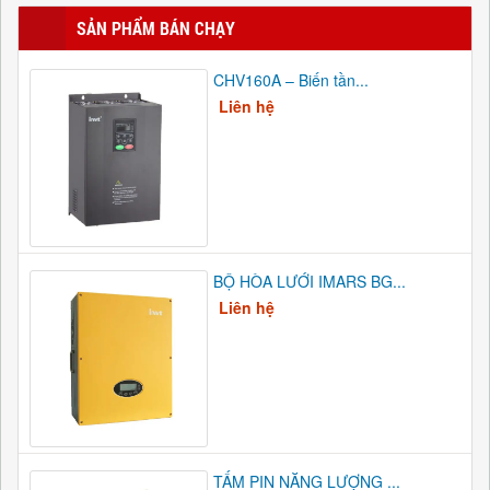
SẢN PHẨM BÁN CHẠY
CHV160A – Biến tần...
Liên hệ
BỘ HÒA LƯỚI IMARS BG...
Liên hệ
TẤM PIN NĂNG LƯỢNG ...