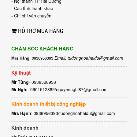
- Nội thành TP Hải Dương
- Các tỉnh thành khác
- Chi phí vận chuyển
HỖ TRỢ MUA HÀNG
CHĂM SÓC KHÁCH HÀNG
Email: tudonghoahaidu@gmail.com
Mrs Hằng
: 0936956393
Kỹ thuật
Mr Tùng
- 0936528936
Mr Nghi
- 0901512889/nguyennghi87@gmail.com
Kinh doanh thiết bị công nghiệp
Mrs Hạnh
: 0936956393/tudonghoahaidu@gmail.com
Kinh doanh