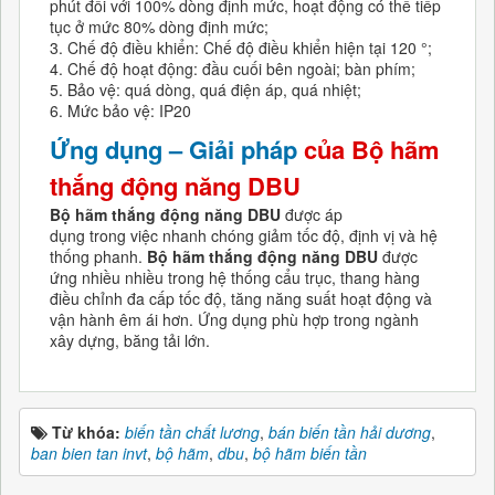
phút đối với 100% dòng định mức, hoạt động có thể tiếp
tục ở mức 80% dòng định mức;
3. Chế độ điều khiển: Chế độ điều khiển hiện tại 120 °;
4. Chế độ hoạt động: đầu cuối bên ngoài; bàn phím;
5. Bảo vệ: quá dòng, quá điện áp, quá nhiệt;
6. Mức bảo vệ: IP20
Ứng dụng – Giải pháp
của
Bộ hãm
thắng động năng DBU
Bộ hãm thắng động năng
DBU
được áp
dụng trong việc nhanh chóng giảm tốc độ, định vị và hệ
thống phanh.
Bộ hãm thắng động năng
DBU
được
ứng nhiều nhiều trong hệ thống cẩu trục, thang hàng
điều chỉnh đa cấp tốc độ, tăng năng suất hoạt động và
vận hành êm ái hơn. Ứng dụng phù hợp trong ngành
xây dựng, băng tải lớn.
Từ khóa:
biến tần chất lương
,
bán biến tần hải dương
,
ban bien tan invt
,
bộ hãm
,
dbu
,
bộ hãm biến tần