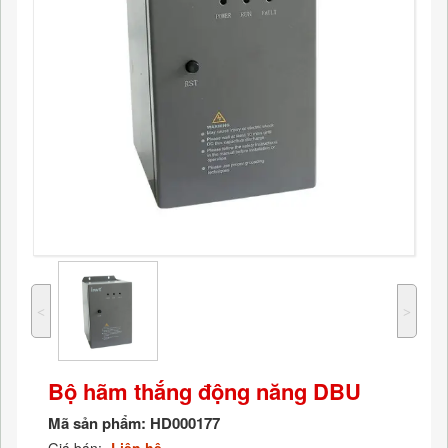
˂
˃
Bộ hãm thắng động năng DBU
Mã sản phẩm:
HD000177