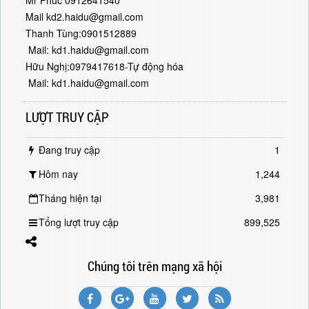
Mr Phúc 0912641540
Mail kd2.haidu@gmail.com
Thanh Tùng:0901512889
Mail: kd1.haidu@gmail.com
Hữu Nghị:0979417618-Tự động hóa
Mail: kd1.haidu@gmail.com
LƯỢT TRUY CẬP
Đang truy cập
1
Hôm nay
1,244
Tháng hiện tại
3,981
Tổng lượt truy cập
899,525
Chúng tôi trên mạng xã hội