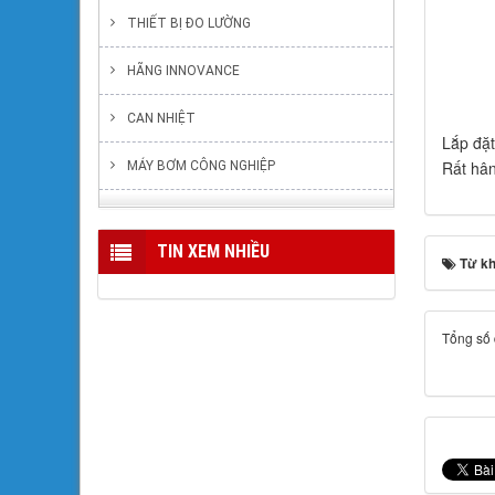
THIẾT BỊ ĐO LƯỜNG
HÃNG INNOVANCE
CAN NHIỆT
Lắp đặt
Rất hân
MÁY BƠM CÔNG NGHIỆP
TIN XEM NHIỀU
Từ k
Tổng số đ