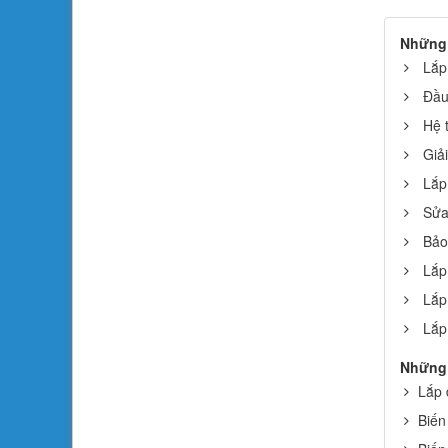
Những 
Lắp
Đầu 
Hệ 
Giả
Lắp
Sửa
Bảo
Lắp
Lắp
Lắp
Những 
Lắp 
Biến