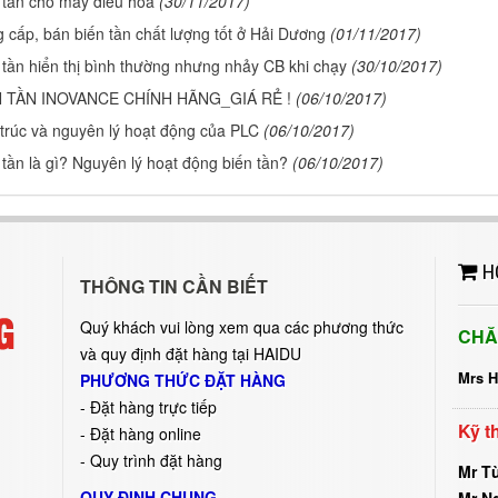
 tần cho máy điều hòa
(30/11/2017)
 cấp, bán biến tần chất lượng tốt ở Hải Dương
(01/11/2017)
 tần hiển thị bình thường nhưng nhảy CB khi chạy
(30/10/2017)
N TẦN INOVANCE CHÍNH HÃNG_GIÁ RẺ !
(06/10/2017)
trúc và nguyên lý hoạt động của PLC
(06/10/2017)
 tần là gì? Nguyên lý hoạt động biến tần?
(06/10/2017)
H
THÔNG TIN CẦN BIẾT
Quý khách vui lòng xem qua các phương thức
CHĂ
và quy định đặt hàng tại HAIDU
Mrs 
PHƯƠNG THỨC ĐẶT HÀNG
-
Đặt hàng trực tiếp
Kỹ t
- Đặt hàng online
- Quy trình đặt hàng
Mr T
QUY ĐỊNH CHUNG
Mr N