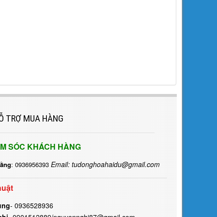
Ỗ TRỢ MUA HÀNG
M SÓC KHÁCH HÀNG
Email: tudonghoahaidu@gmail.com
Hằng
: 0936956393
huật
ùng
- 0936528936
ghi
- 0901512889/nguyennghi87@gmail.com