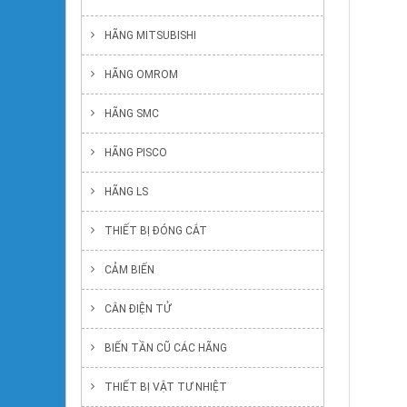
HÃNG MITSUBISHI
HÃNG OMROM
HÃNG SMC
HÃNG PISCO
HÃNG LS
THIẾT BỊ ĐÓNG CẮT
CẢM BIẾN
CÂN ĐIỆN TỬ
BIẾN TẦN CŨ CÁC HÃNG
THIẾT BỊ VẬT TƯ NHIỆT