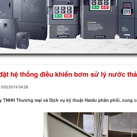
đặt hệ thống điều khiển bơm sử lý nước thải
 13/02/2019 04:28
y TNHH Thương mại và Dịch vụ kỹ thuật Haidu phân phối, cung cấp 