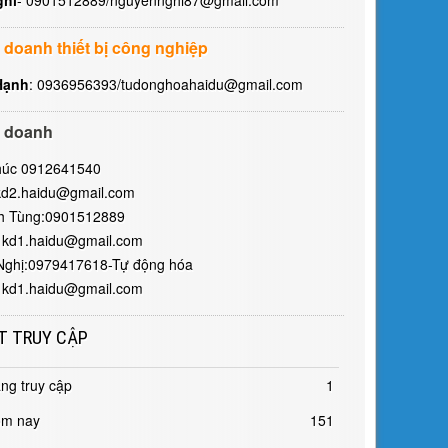
 doanh thiết bị công nghiệp
Hạnh
: 0936956393/tudonghoahaidu@gmail.com
 doanh
húc 0912641540
kd2.haidu@gmail.com
h Tùng:0901512889
 kd1.haidu@gmail.com
Nghị:0979417618-Tự động hóa
 kd1.haidu@gmail.com
T TRUY CẬP
ng truy cập
1
m nay
151