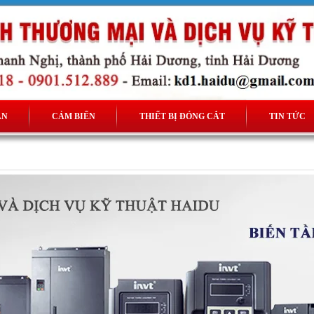
ẦN
CẢM BIẾN
THIẾT BỊ ĐÓNG CẮT
TIN TỨC