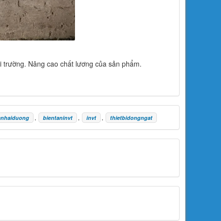
ôi trường. Nâng cao chất lương của sản phẩm.
,
,
,
anhaiduong
bientaninvt
invt
thietbidongngat