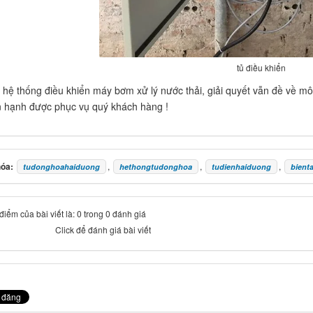
tủ điều khiển
 hệ thống điều khiển máy bơm xử lý nước thải, giải quyết vẫn đề về m
 hạnh được phục vụ quý khách hàng !
hóa:
,
,
,
tudonghoahaiduong
hethongtudonghoa
tudienhaiduong
bient
iểm của bài viết là: 0 trong 0 đánh giá
Click để đánh giá bài viết