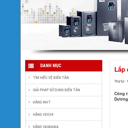
DANH MỤC
Lắp 
TÌM HIỂU VỀ BIẾN TẦN
Thứ tư -
GIẢI PHÁP SỬ DỤNG BIẾN TẦN
Công t
Dương
HÃNG INVT
HÃNG VEICHI
HÃNG YASKAWA